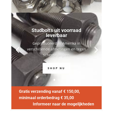
Studbolts uit voorraad
leverbaar
Geproduceerd in Amerika in
verschillende afmetingen en tegen
scherpe prijzen
SHOP NU
Gratis verzending vanaf € 150,00,
minimaal orderbedrag € 35,00
Informeer naar de mogelijkheden