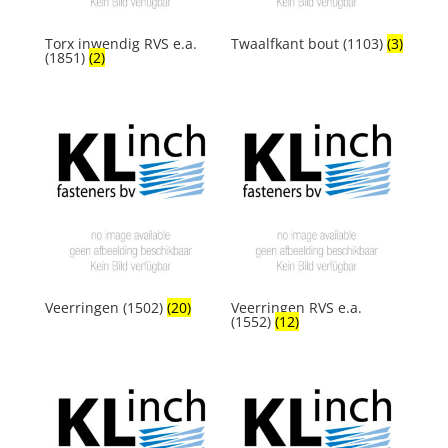
Torx inwendig RVS e.a.
Twaalfkant bout (1103)
(3)
(1851)
(2)
Veerringen (1502)
(20)
Veerringen RVS e.a.
(1552)
(12)