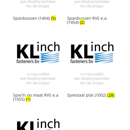
Spanbussen (1404)
(5)
Spanbussen RVS e.a.
(1454)
(2)
Spie?n op maat RVS e.a
Spiestaal plat (1002)
(28)
(1055)
(1)