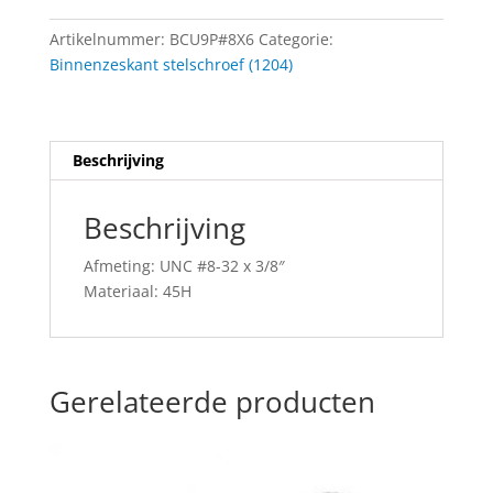
32
Artikelnummer:
BCU9P#8X6
Categorie:
x
Binnenzeskant stelschroef (1204)
3/8"
aantal
Beschrijving
Beschrijving
Afmeting: UNC #8-32 x 3/8″
Materiaal: 45H
Gerelateerde producten