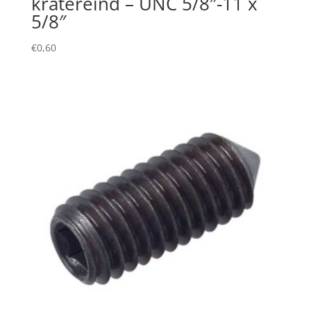
kratereind – UNC 5/8″-11 x
5/8″
€
0,60