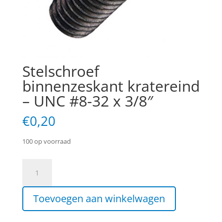
Stelschroef
binnenzeskant kratereind
– UNC #8-32 x 3/8″
€
0,20
100 op voorraad
Stelschroef
binnenzeskant
kratereind
Toevoegen aan winkelwagen
-
UNC
#8-