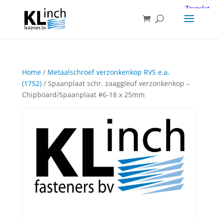
Home
/
Metaalschroef verzonkenkop RVS e.a.
(1752)
/ Spaanplaat schr. zaaggleuf verzonkenkop –
Chipboard/Spaanplaat #6-18 x 25mm