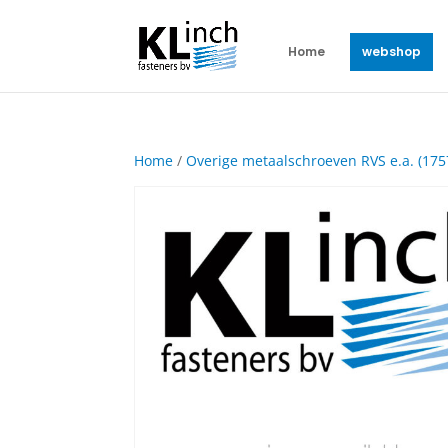
Home
webshop
Home
/
Overige metaalschroeven RVS e.a. (175