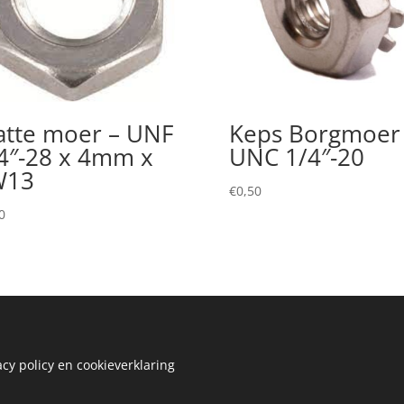
atte moer – UNF
Keps Borgmoer
4″-28 x 4mm x
UNC 1/4″-20
W13
€
0,50
0
acy policy en cookieverklaring