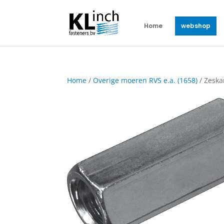
Home
webshop
Home
/
Overige moeren RVS e.a. (1658)
/ Zeska