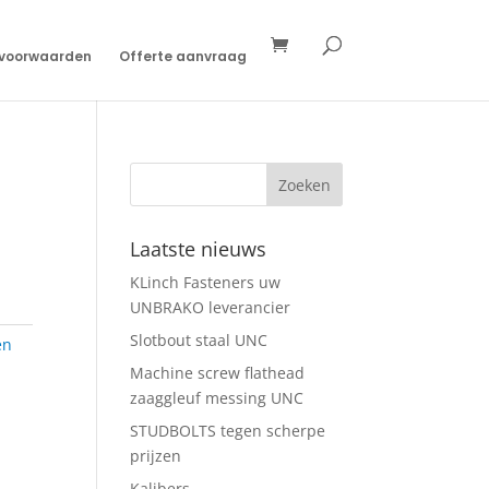
svoorwaarden
Offerte aanvraag
Laatste nieuws
KLinch Fasteners uw
UNBRAKO leverancier
Slotbout staal UNC
en
Machine screw flathead
zaaggleuf messing UNC
STUDBOLTS tegen scherpe
prijzen
Kalibers