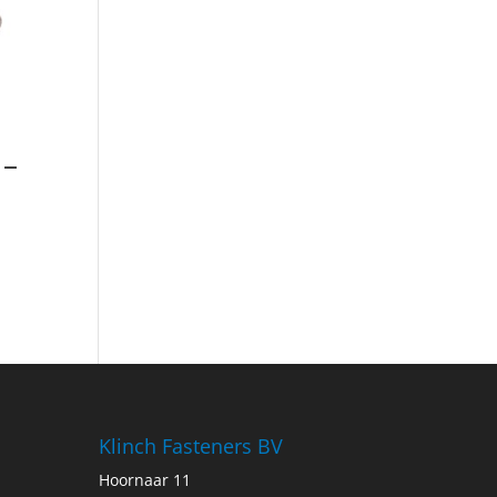
 –
Klinch Fasteners BV
Hoornaar 11