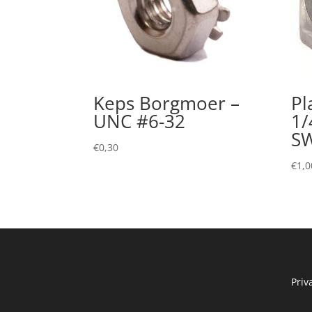
Keps Borgmoer –
Pl
UNC #6-32
1/
S
€
0,30
€
1,0
Priv