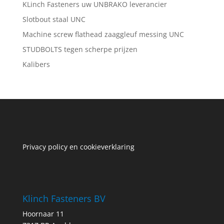
KLinch Fasteners uw UNBRAKO leverancier
Slotbout staal UNC
Machine screw flathead zaaggleuf messing UNC
STUDBOLTS tegen scherpe prijzen
Kalibers
Privacy policy en cookieverklaring
Klinch Fasteners BV
Hoornaar 11