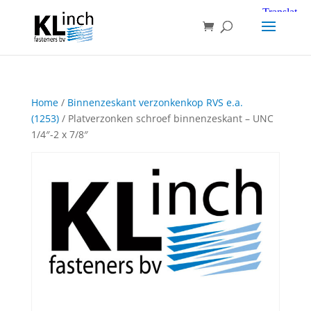
Home
/
Binnenzeskant verzonkenkop RVS e.a.
(1253)
/ Platverzonken schroef binnenzeskant – UNC
1/4″-2 x 7/8″