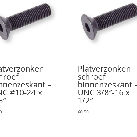
atverzonken
Platverzonken
hroef
schroef
nnenzeskant –
binnenzeskant 
C #10-24 x
UNC 3/8″-16 x
8″
1/2″
0
€
0,50