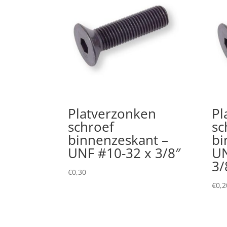
Platverzonken
Pl
schroef
sc
binnenzeskant –
bi
UNF #10-32 x 3/8″
UN
3/
€
0,30
€
0,2