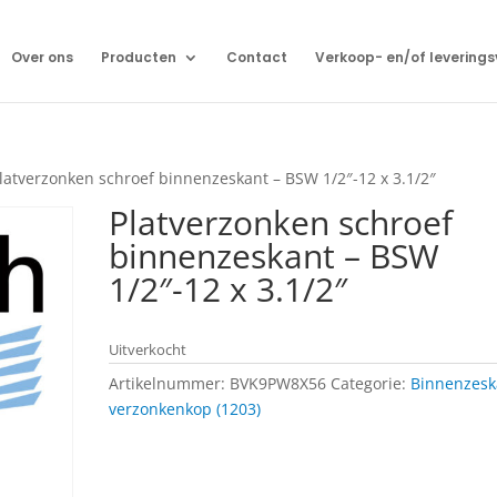
Over ons
Producten
Contact
Verkoop- en/of levering
latverzonken schroef binnenzeskant – BSW 1/2″-12 x 3.1/2″
Platverzonken schroef
binnenzeskant – BSW
1/2″-12 x 3.1/2″
Uitverkocht
Artikelnummer:
BVK9PW8X56
Categorie:
Binnenzesk
verzonkenkop (1203)