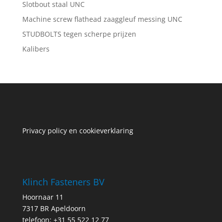
Slotbout staal UNC
Machine screw flathead zaaggleuf messing UNC
STUDBOLTS tegen scherpe prijzen
Kalibers
Privacy policy en cookieverklaring
Klinch Fasteners BV
Hoornaar 11
7317 BR Apeldoorn
telefoon: +31 55 522 12 77