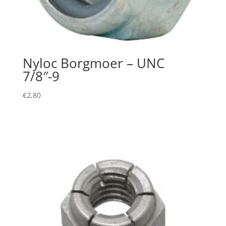
Nyloc Borgmoer – UNC
7/8″-9
€
2,80