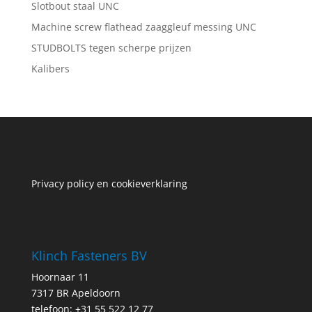
Slotbout staal UNC
Machine screw flathead zaaggleuf messing UNC
STUDBOLTS tegen scherpe prijzen
Kalibers
Privacy policy en cookieverklaring
Klinch Fasteners BV
Hoornaar 11
7317 BR Apeldoorn
telefoon: +31 55 522 12 77