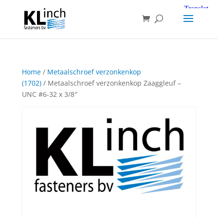
Home
/
Metaalschroef verzonkenkop
(1702)
/ Metaalschroef verzonkenkop Zaaggleuf –
UNC #6-32 x 3/8″