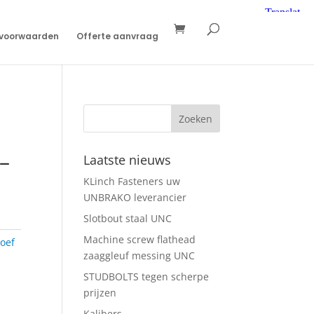
svoorwaarden
Offerte aanvraag
–
Laatste nieuws
KLinch Fasteners uw
UNBRAKO leverancier
Slotbout staal UNC
Machine screw flathead
oef
zaaggleuf messing UNC
STUDBOLTS tegen scherpe
prijzen
Kalibers