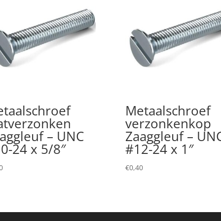
taalschroef
Metaalschroef
atverzonken
verzonkenkop
aggleuf – UNC
Zaaggleuf – UN
0-24 x 5/8″
#12-24 x 1″
0
€
0,40