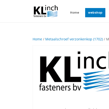
Home
webshop
Home
/
Metaalschroef verzonkenkop (1702)
/ M