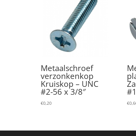
Metaalschroef
Me
verzonkenkop
pl
Kruiskop – UNC
Za
#2-56 x 3/8″
#1
€
0,20
€
0,6