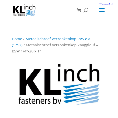
Home
/
Metaalschroef verzonkenkop RVS e.a.
(1752)
/ Metaalschroef verzonkenkop Zaaggleuf –
BSW 1/4″-20 x 1″