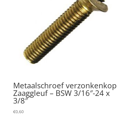
Metaalschroef verzonkenkop
Zaaggleuf – BSW 3/16″-24 x
3/8″
€
0,60