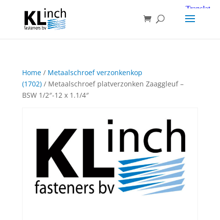
Home
/
Metaalschroef verzonkenkop
(1702)
/ Metaalschroef platverzonken Zaaggleuf –
BSW 1/2″-12 x 1.1/4″