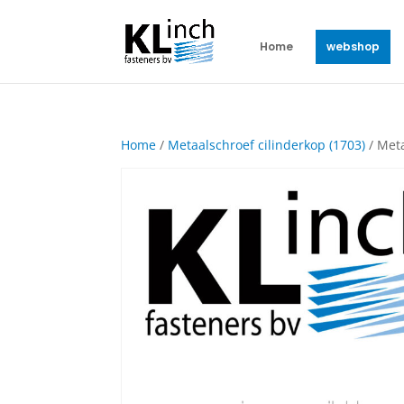
Home
webshop
Home
/
Metaalschroef cilinderkop (1703)
/ Meta