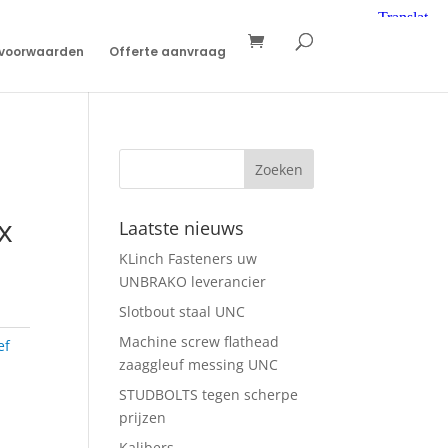
svoorwaarden
Offerte aanvraag
x
Laatste nieuws
KLinch Fasteners uw
UNBRAKO leverancier
Slotbout staal UNC
Machine screw flathead
ef
zaaggleuf messing UNC
STUDBOLTS tegen scherpe
prijzen
Kalibers