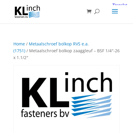
Home
/
Metaalschroef bolkop RVS e.a.
(1751)
/ Metaalschroef bolkop zaaggleuf – BSF 1/4″-26
x 1.1/2″