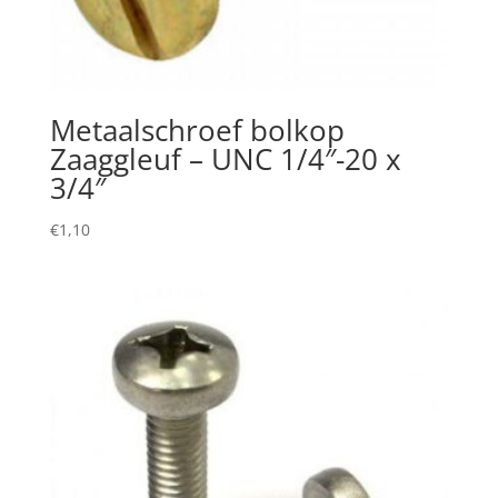
Metaalschroef bolkop
Zaaggleuf – UNC 1/4″-20 x
3/4″
€
1,10