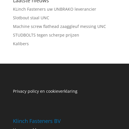
Laatste nieuws
KLinch Fasteners uw UNBRAKO leverancier
Slotbout staal UNC
Machine screw flathead zaaggleuf messing UNC
STUDBOLTS tegen scherpe prijzen
Kalibers
Privacy policy en cookieverklaring
Klinch Fasteners BV