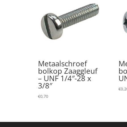
Metaalschroef
Me
bolkop Zaaggleuf
bo
– UNF 1/4″-28 x
UN
3/8″
€
0,2
€
0,70