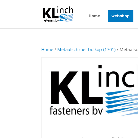
Home
webshop
Home
/
Metaalschroef bolkop (1701)
/ Metaalsc