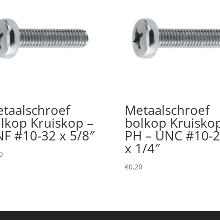
taalschroef
Metaalschroef
lkop Kruiskop –
bolkop Kruisko
F #10-32 x 5/8″
PH – UNC #10-
x 1/4″
0
€
0,20