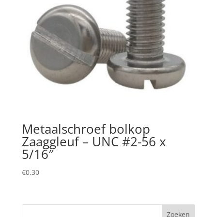
Metaalschroef bolkop
Zaaggleuf – UNC #2-56 x
5/16″
€
0,30