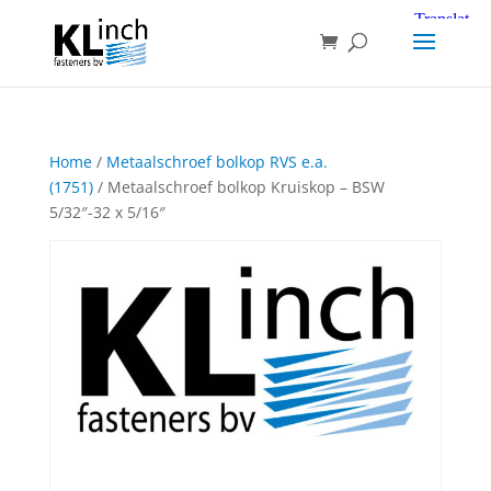
Home
/
Metaalschroef bolkop RVS e.a.
(1751)
/ Metaalschroef bolkop Kruiskop – BSW
5/32″-32 x 5/16″