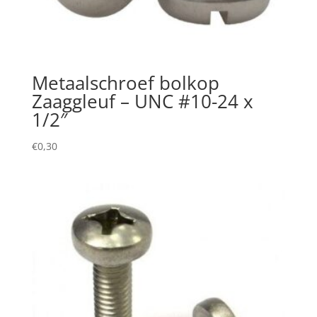
Metaalschroef bolkop
Zaaggleuf – UNC #10-24 x
1/2″
€
0,30