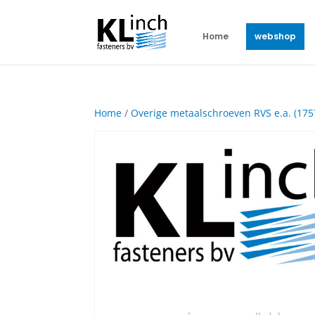
Home
webshop
Home
/
Overige metaalschroeven RVS e.a. (175