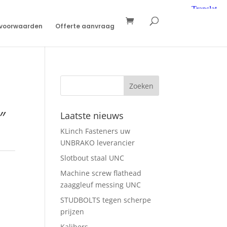
svoorwaarden
Offerte aanvraag
″
Laatste nieuws
KLinch Fasteners uw
UNBRAKO leverancier
Slotbout staal UNC
Machine screw flathead
zaaggleuf messing UNC
STUDBOLTS tegen scherpe
prijzen
Kalibers