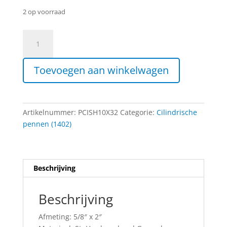
2 op voorraad
Cilindrische
Pen
-
Toevoegen aan winkelwagen
5/8"
x
2"
aantal
Artikelnummer:
PCISH10X32
Categorie:
Cilindrische
pennen (1402)
Beschrijving
Beschrijving
Afmeting: 5/8″ x 2″