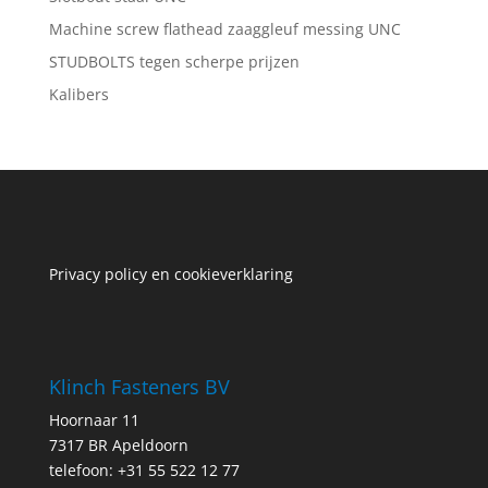
Machine screw flathead zaaggleuf messing UNC
STUDBOLTS tegen scherpe prijzen
Kalibers
Privacy policy en cookieverklaring
Klinch Fasteners BV
Hoornaar 11
7317 BR Apeldoorn
telefoon: +31 55 522 12 77