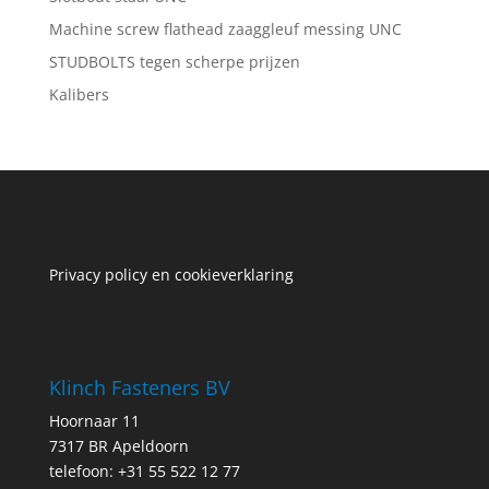
Machine screw flathead zaaggleuf messing UNC
STUDBOLTS tegen scherpe prijzen
Kalibers
Privacy policy en cookieverklaring
Klinch Fasteners BV
Hoornaar 11
7317 BR Apeldoorn
telefoon: +31 55 522 12 77