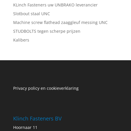
KLinch Fasteners uw UNBRAKO leverancier
Slotbout staal UNC
Machine screw flathead zaaggleuf messing UNC
STUDBOLTS tegen scherpe prijzen
Kalibers
Privacy policy en cookieverklaring
Klinch Fasteners BV
Hoornaar 11