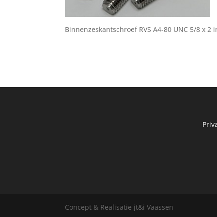
Binnenzeskantschroef RVS A4-80 UNC 5/8 x 2 i
Priv
Concept & Realisatie jt&i Vaassen